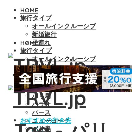
HOME
旅行タイプ
オールインクルーシブ
新婚旅行
子連れ
HOME
旅行タイプ
オールインクルーシブ
新婚旅行
子連れ
おすすめの行き先
バリ島
パラオ
パース
おすすめの行き先
ニューヨーク
Tag - パリ
バリ島
パリ