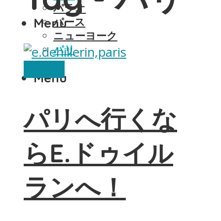
パラオ
Menu
パース
ニューヨーク
パリ
Europe
Menu
パリへ行くな
らE.ドゥイル
ランへ！