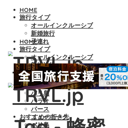
HOME
旅行タイプ
オールインクルーシブ
新婚旅行
子連れ
HOME
旅行タイプ
オールインクルーシブ
新婚旅行
子連れ
おすすめの行き先
バリ島
パラオ
パース
おすすめの行き先
ニューヨーク
Tag - 蜂蜜
バリ島
パリ