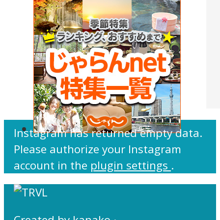
Instagram has returned empty data.
Please authorize your Instagram
account in the
plugin settings
.
Created by
kanako
·