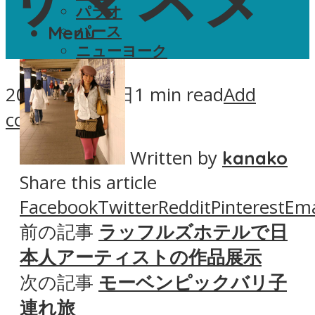
パラオ
Menu
パース
ニューヨーク
パリ
2020年3月10日
1 min read
Add
Menu
comment
Written by
kanako
Share this article
Facebook
Twitter
Reddit
Pinterest
Ema
前の記事
ラッフルズホテルで日
本人アーティストの作品展示
次の記事
モーベンピックバリ子
連れ旅