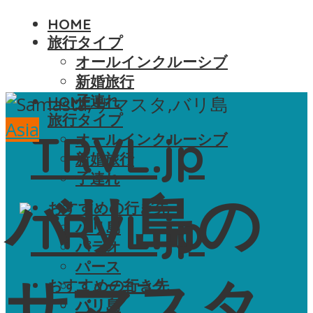
HOME
旅行タイプ
オールインクルーシブ
新婚旅行
子連れ
HOME
旅行タイプ
Asia
オールインクルーシブ
新婚旅行
子連れ
バリ島の
おすすめの行き先
バリ島
パラオ
パース
サマスタ
おすすめの行き先
ニューヨーク
バリ島
パリ