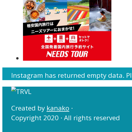
Instagram has returned empty data. Pl
Created by
kanako
·
Copyright 2020 · All rights reserved