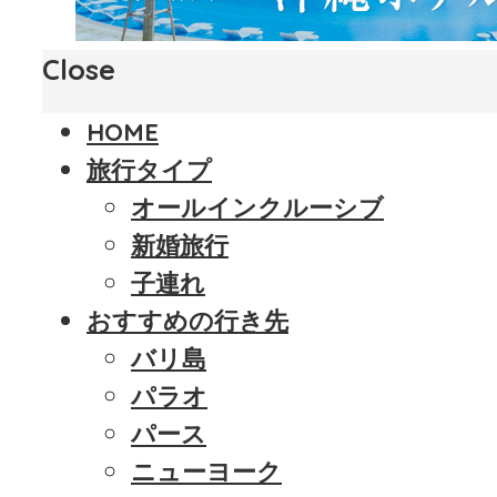
Close
HOME
旅行タイプ
オールインクルーシブ
新婚旅行
子連れ
おすすめの行き先
バリ島
パラオ
パース
ニューヨーク