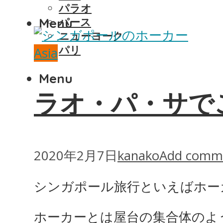
パラオ
Menu
パース
ニューヨーク
パリ
Asia
Menu
ラオ・パ・サで
2020年2月7日
kanako
Add comm
シンガポール旅行といえばホー
ホーカーとは屋台の集合体のよ