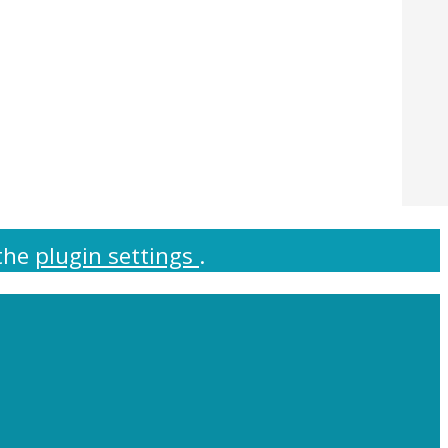
 the
plugin settings
.