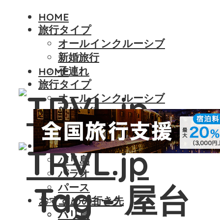
HOME
旅行タイプ
オールインクルーシブ
新婚旅行
子連れ
HOME
旅行タイプ
オールインクルーシブ
新婚旅行
子連れ
おすすめの行き先
バリ島
パラオ
Tag - 屋台
パース
おすすめの行き先
ニューヨーク
バリ島
パリ