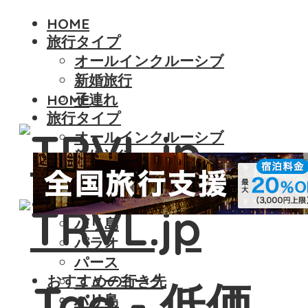
HOME
旅行タイプ
オールインクルーシブ
新婚旅行
子連れ
HOME
旅行タイプ
オールインクルーシブ
新婚旅行
子連れ
おすすめの行き先
バリ島
パラオ
パース
おすすめの行き先
ニューヨーク
Tag - 低価
バリ島
パリ